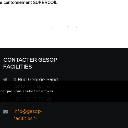
de cantonnement SUPERCOIL
←
1
2
3
CONTACTER GESOP
FACILITIES
4 Rue George Sand
78112 Fourqueux
 ce que vous souhaitez activer.
+33 1 39 73 97 26
info@gesop-
facilities.fr