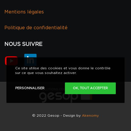
Mentions légales
Politique de confidentialité
NOUS SUIVRE
Ce site utilise des cookies et vous donne le contrôle
sur ce que vous souhaitez activer.
PERSONNALISER
OK, TOUT ACCEPTER
© 2022 Gesop - Design by
Akenomy
Maintenance annuelle équipements coupe-feu. Spécialiste rideau coupe-feu. Spécialiste rideau de compartimentage.
Réglementation pour coupe-feu. Entretien solutions coupe-feu. Rideau coupe-feu. Entretien rideau coupe-feu. Porte coupe-