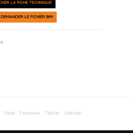
HER LA FICHE TECHNIQUE
DEMANDER LE FICHIER BIM
es
Email
Facebook
Twitter
Linkedin