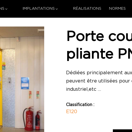
NS
IMPLANTATIONS
RÉALISATIONS
NORMES
Porte cou
pliante P
Dédiées principalement aux
peuvent être utilisées pour d
industriel,etc …
Classification :
E120