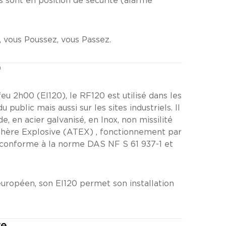
 sont en position de sécurité (alarme
 vous Poussez, vous Passez.
0
u 2h00 (EI120), le RF120 est utilisé dans les
public mais aussi sur les sites industriels. Il
20W – Test au Feu – EFFECTIS –
Rideau Mét
e, en acier galvanisé, en Inox, non missilité
2016
hère Explosive (ATEX) , fonctionnement par
st conforme à la norme DAS NF S 61 937-1 et
uropéen, son EI120 permet son installation