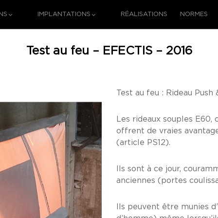
NS
IMPLANTATIONS
RÉALISATIONS
NORMES
Test au feu – EFECTIS – 2016
Test au feu : Rideau Push 
Les rideaux souples E60,
offrent de vraies avanta
(article PS12).
Ils sont à ce jour, couram
anciennes (portes couliss
Ils peuvent être munies d