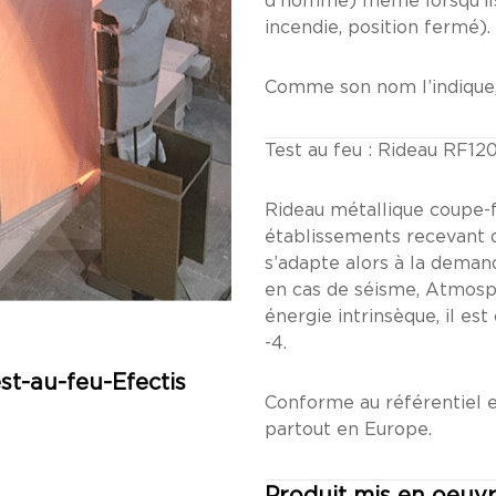
d’homme) même lorsqu’ils
incendie, position fermé).
Comme son nom l’indique,
Test au feu : Rideau RF12
Rideau métallique coupe-fe
établissements recevant du 
Rideau Métallique T1
s’adapte alors à la demand
en cas de séisme, Atmosp
énergie intrinsèque, il e
-4.
st-au-feu-Efectis
Conforme au référentiel e
partout en Europe.