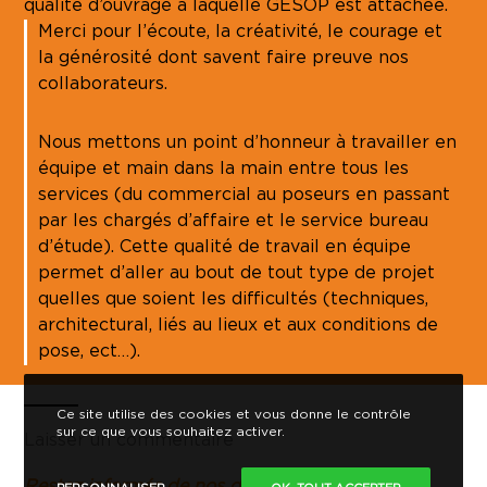
qualité d’ouvrage à laquelle GESOP est attachée.
Merci pour l’écoute, la créativité, le courage et
la générosité dont savent faire preuve nos
collaborateurs.
Nous mettons un point d’honneur à travailler en
équipe et main dans la main entre tous les
services (du commercial au poseurs en passant
par les chargés d’affaire et le service bureau
d’étude). Cette qualité de travail en équipe
permet d’aller au bout de tout type de projet
quelles que soient les difficultés (techniques,
architectural, liés au lieux et aux conditions de
pose, ect…).
Ce site utilise des cookies et vous donne le contrôle
sur ce que vous souhaitez activer.
Laisser un commentaire
Restez informés de nos dernières nouveautés !