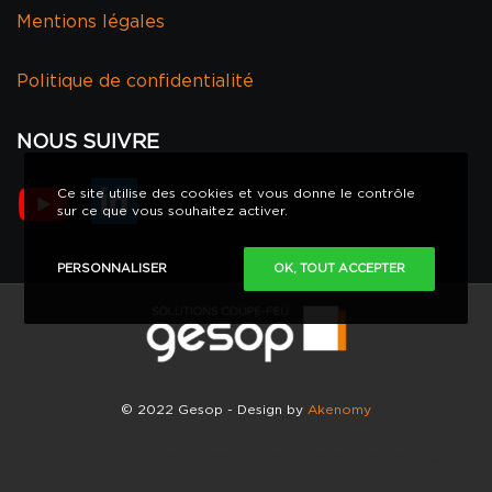
Mentions légales
Politique de confidentialité
NOUS SUIVRE
Ce site utilise des cookies et vous donne le contrôle
sur ce que vous souhaitez activer.
PERSONNALISER
OK, TOUT ACCEPTER
© 2022 Gesop - Design by
Akenomy
Maintenance annuelle équipements coupe-feu. Spécialiste rideau coupe-feu. Spécialiste rideau de compartimentage.
Réglementation pour coupe-feu. Entretien solutions coupe-feu. Rideau coupe-feu. Entretien rideau coupe-feu. Porte coupe-
feu. Entretien porte coupe-feu. Ecran coupe-feu. Porte battante coupe-feu. Porte battante coupe-feu. Porte coupe-feu
grande dimension. EI120.