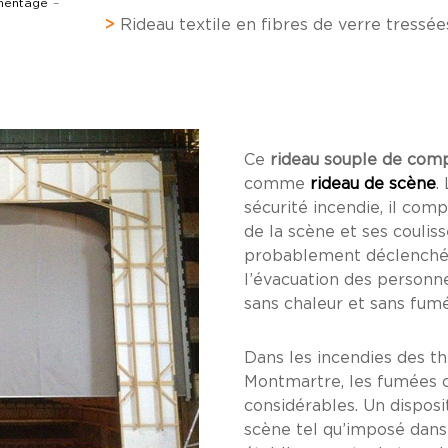
imentage
–
>
Rideau textile en fibres de verre tressées
Ce
rideau souple de com
comme
rideau de scène
.
sécurité incendie, il com
de la scène et ses couliss
probablement déclenché 
l’évacuation des personn
sans chaleur et sans fum
Dans les incendies des t
Montmartre, les fumées 
considérables. Un disposit
scène tel qu’imposé dans 