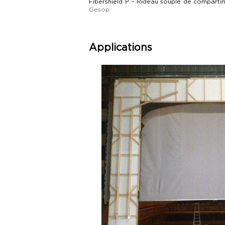
Fibershield P – Rideau souple de compart
Gesop
Applications