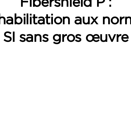
Fibershield P :
habilitation aux nor
SI sans gros œuvre