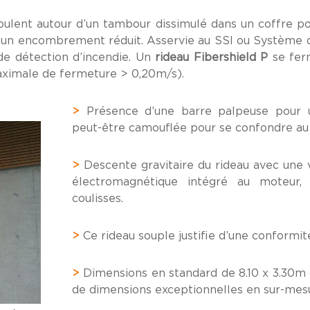
roulent autour d’un tambour dissimulé dans un coffre p
ont un encombrement réduit. Asservie au SSI ou Système 
de détection d’incendie. Un
rideau Fibershield P
se fer
aximale de fermeture > 0,20m/s).
>
Présence d’une barre palpeuse pour u
peut-être camouflée pour se confondre au 
>
Descente gravitaire du rideau avec une 
électromagnétique intégré au moteur, 
coulisses.
>
Ce rideau souple justifie d’une conformi
>
Dimensions en standard de 8.10 x 3.30m (
de dimensions exceptionnelles en sur-mes