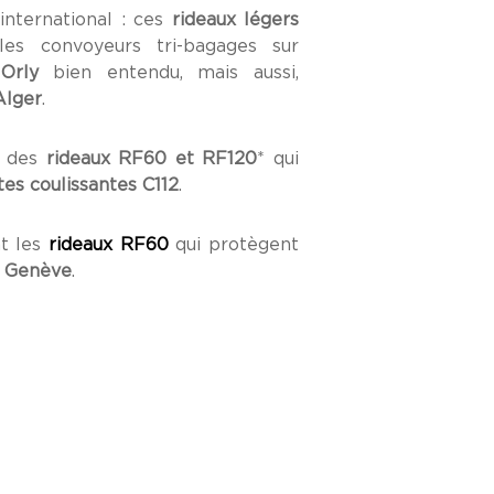
international : ces
rideaux légers
es convoyeurs tri-bagages sur
t
Orly
bien entendu, mais aussi,
Alger
.
t des
rideaux RF60 et RF120
* qui
tes coulissantes C112
.
nt les
rideaux RF60
qui protègent
e Genève
.