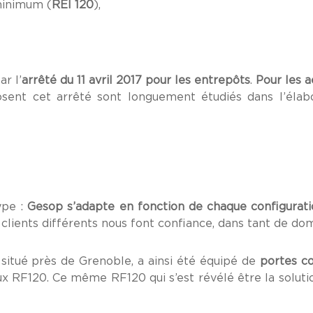
minimum (
REI 120
),
r l’
arrêté du 11 avril 2017 pour les entrepôts
.
Pour les a
osent cet arrêté sont longuement étudiés dans l’élab
ype :
Gesop s’adapte en fonction de chaque configurat
de clients différents nous font confiance, dans tant de do
, situé près de Grenoble, a ainsi été équipé de
portes co
x RF120. Ce même RF120 qui s’est révélé être la soluti