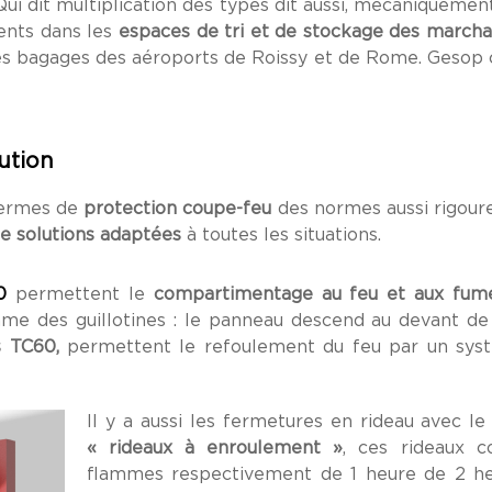
Qui dit multiplication des types dit aussi, mécaniquemen
ents dans les
espaces de tri et de stockage des marcha
s bagages des aéroports de Roissy et de Rome. Gesop c
ution
termes de
protection coupe-feu
des normes aussi rigour
 solutions adaptées
à toutes les situations.
0
permettent le
compartimentage au feu et aux fum
me des guillotines : le panneau descend au devant de 
s TC60,
permettent le refoulement du feu par un syst
Il y a aussi les fermetures en rideau avec l
« rideaux à enroulement »
, ces rideaux c
flammes respectivement de 1 heure de 2 h