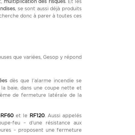
t,
multiplication des risques
. Et les
ndises
, se sont aussi déjà produits
herche donc à parer à toutes ces
euses que variées, Gesop y répond
ées
dès que l’alarme incendie se
la baie, dans une coupe nette et
ème de fermeture latérale de la
e
RF60
et le
RF120
. Aussi appelés
oupe-feu – d’une résistance aux
eures – proposent une fermeture