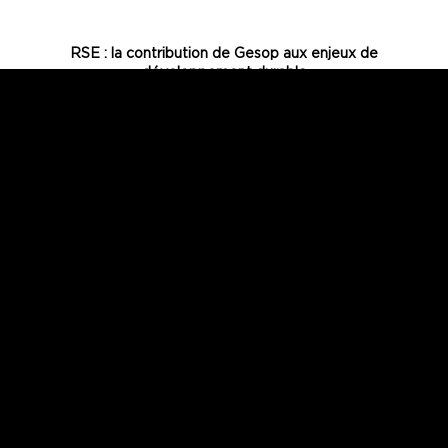
RSE : la contribution de Gesop aux enjeux de
développement durable
Share :
Linkedin
CONTACTER GESOP
4 Rue George Sand
78112 Fourqueux